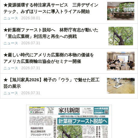
★資源循環する特注家具サービス 三井デザイン
テック、みずほリースに導入トライアル開始
ニュース
2026.08.01
★針葉樹ファースト脱却へ 林野庁有志が動いた
「里山広葉樹」利活用と再生への挑戦
ニュース
2026.07.31
★厳しい時代にアメリカ広葉樹の本物の価値を
アメリカ広葉樹輸出協会がセミナー開催
ニュース
2026.07.31
★【旭川家具2026】椅子の「ウラ」で魅せた匠工
芸の展示
ニュース
2026.07.31