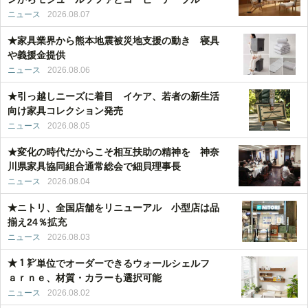
ニュース
2026.08.07
★家具業界から熊本地震被災地支援の動き 寝具
や義援金提供
ニュース
2026.08.06
★引っ越しニーズに着目 イケア、若者の新生活
向け家具コレクション発売
ニュース
2026.08.05
★変化の時代だからこそ相互扶助の精神を 神奈
川県家具協同組合通常総会で細貝理事長
ニュース
2026.08.04
★ニトリ、全国店舗をリニューアル 小型店は品
揃え24％拡充
ニュース
2026.08.03
★１㌢単位でオーダーできるウォールシェルフ
ａｒｎｅ、材質・カラーも選択可能
ニュース
2026.08.02