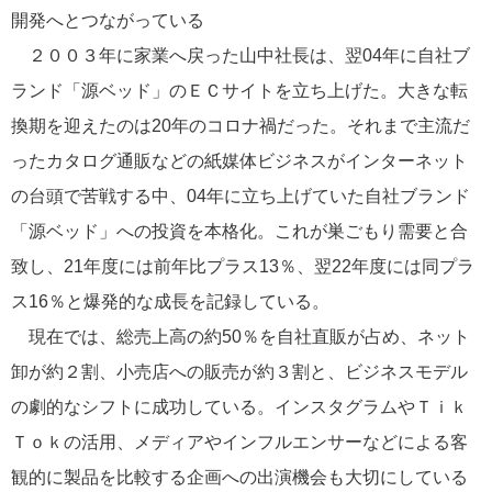
開発へとつながっている
２００３年に家業へ戻った山中社長は、翌04年に自社ブ
ランド「源ベッド」のＥＣサイトを立ち上げた。大きな転
換期を迎えたのは20年のコロナ禍だった。それまで主流だ
ったカタログ通販などの紙媒体ビジネスがインターネット
の台頭で苦戦する中、04年に立ち上げていた自社ブランド
「源ベッド」への投資を本格化。これが巣ごもり需要と合
致し、21年度には前年比プラス13％、翌22年度には同プラ
ス16％と爆発的な成長を記録している。
現在では、総売上高の約50％を自社直販が占め、ネット
卸が約２割、小売店への販売が約３割と、ビジネスモデル
の劇的なシフトに成功している。インスタグラムやＴｉｋ
Ｔｏｋの活用、メディアやインフルエンサーなどによる客
観的に製品を比較する企画への出演機会も大切にしている