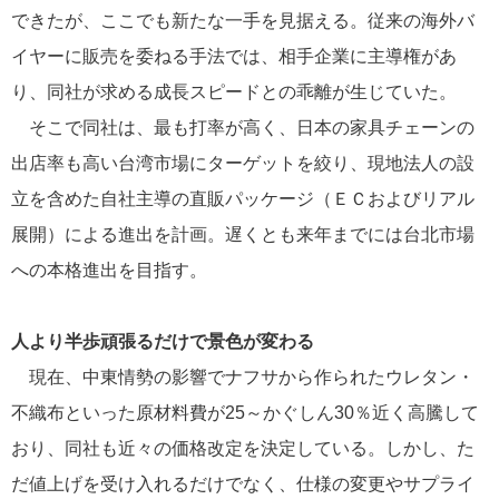
できたが、ここでも新たな一手を見据える。従来の海外バ
イヤーに販売を委ねる手法では、相手企業に主導権があ
り、同社が求める成長スピードとの乖離が生じていた。
そこで同社は、最も打率が高く、日本の家具チェーンの
出店率も高い台湾市場にターゲットを絞り、現地法人の設
立を含めた自社主導の直販パッケージ（ＥＣおよびリアル
展開）による進出を計画。遅くとも来年までには台北市場
への本格進出を目指す。
人より半歩頑張るだけで景色が変わる
現在、中東情勢の影響でナフサから作られたウレタン・
不織布といった原材料費が25～かぐしん30％近く高騰して
おり、同社も近々の価格改定を決定している。しかし、た
だ値上げを受け入れるだけでなく、仕様の変更やサプライ