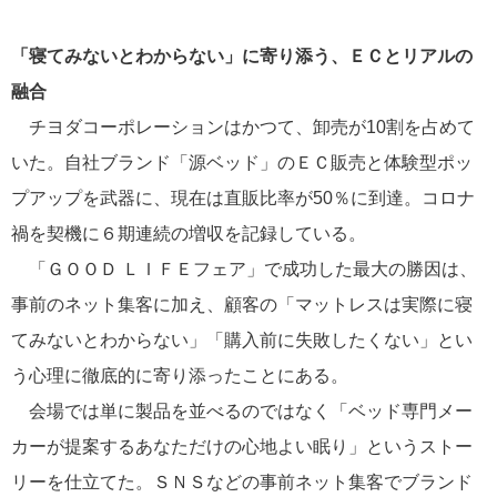
「寝てみないとわからない」に寄り添う、ＥＣとリアルの
融合
チヨダコーポレーションはかつて、卸売が10割を占めて
いた。自社ブランド「源ベッド」のＥＣ販売と体験型ポッ
プアップを武器に、現在は直販比率が50％に到達。コロナ
禍を契機に６期連続の増収を記録している。
「ＧＯＯＤ ＬＩＦＥフェア」で成功した最大の勝因は、
事前のネット集客に加え、顧客の「マットレスは実際に寝
てみないとわからない」「購入前に失敗したくない」とい
う心理に徹底的に寄り添ったことにある。
会場では単に製品を並べるのではなく「ベッド専門メー
カーが提案するあなただけの心地よい眠り」というストー
リーを仕立てた。ＳＮＳなどの事前ネット集客でブランド