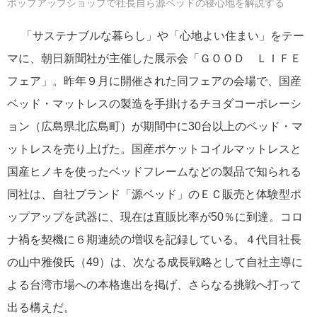
ポップアップショップで社長自ら源ベッドの寝心地を解説する
「サステナブルな暮らし」や「心地よい住まい」をテー
マに、朝日新聞社が主催した展示会「ＧＯＯＤ ＬＩＦＥ
フェア」。昨年９月に開催された同フェアの会場で、国産
ベッド・マットレスの製造を手掛けるチヨダコーポレーシ
ョン（広島県北広島町）が期間中に30台以上のベッド・マ
ットレスを売り上げた。国産ポケットコイルマットレスと
国産ヒノキを使ったベッドフレームなどの製品で知られる
同社は、自社ブランド「源ベッド」のＥＣ販売と体験型ポ
ップアップを武器に、現在は直販比率が50％に到達。コロ
ナ禍を契機に６期連続の増収を記録している。４代目社長
の山中雅俊氏（49）は、次なる成長戦略として自社主導に
よる台湾市場への本格進出を掲げ、さらなる挑戦へ打って
出る構えだ。