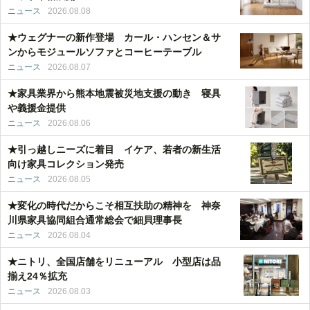
ニュース
2026.08.08
★ウェグナーの新作登場 カール・ハンセン＆サ
ンからモジュールソファとコーヒーテーブル
ニュース
2026.08.07
★家具業界から熊本地震被災地支援の動き 寝具
や義援金提供
ニュース
2026.08.06
★引っ越しニーズに着目 イケア、若者の新生活
向け家具コレクション発売
ニュース
2026.08.05
★変化の時代だからこそ相互扶助の精神を 神奈
川県家具協同組合通常総会で細貝理事長
ニュース
2026.08.04
★ニトリ、全国店舗をリニューアル 小型店は品
揃え24％拡充
ニュース
2026.08.03