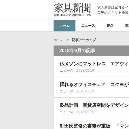
家具新聞は家具＆イ
業界のさらなる発展
ホーム
ニュース
視点
連
ホーム
>
記事アーカイブ
2018年9月の記事
仏メゾンにマットレス エアウィ
ニュース
2018.09.19
揺れるオフィスチェア コクヨが
ニュース
2018.09.19
良品計画 百貨店空間をデザイン
ニュース
2018.09.19
町田氏監修の書籍が重版 「マン