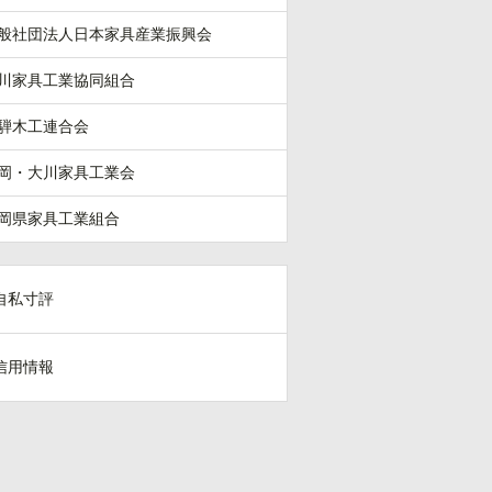
般社団法人日本家具産業振興会
川家具工業協同組合
騨木工連合会
岡・大川家具工業会
岡県家具工業組合
自私寸評
信用情報