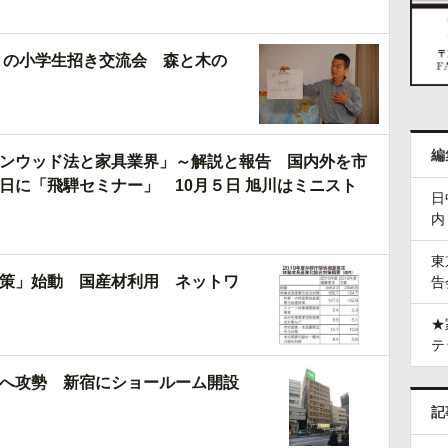
）の小学生招き交流会 森と木の
編
ンウッド法と家具業界」～解説と報告 国内外を市
日に「飛騨セミナー」 10月５日 旭川はミニスト
日
内
東
策」始動 国産材利用 ネットワ
告
★
テ
へ攻勢 新宿にショールーム開設
記