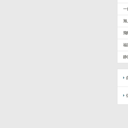
一
旭
飛
福
静