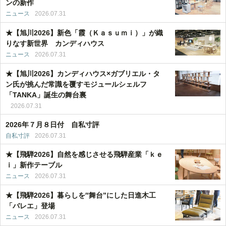
ンの新作
ニュース
2026.07.31
★【旭川2026】新色「霞（Ｋａｓｕｍｉ）」が織
りなす新世界 カンディハウス
ニュース
2026.07.31
★【旭川2026】カンディハウス×ガブリエル・タ
ン氏が挑んだ常識を覆すモジュールシェルフ
「TANKA」誕生の舞台裏
2026.07.31
2026年７月８日付 自私寸評
自私寸評
2026.07.31
★【飛騨2026】自然を感じさせる飛騨産業「ｋｅ
ｉ」新作テーブル
ニュース
2026.07.31
★【飛騨2026】暮らしを″舞台”にした日進木工
「バレエ」登場
ニュース
2026.07.31