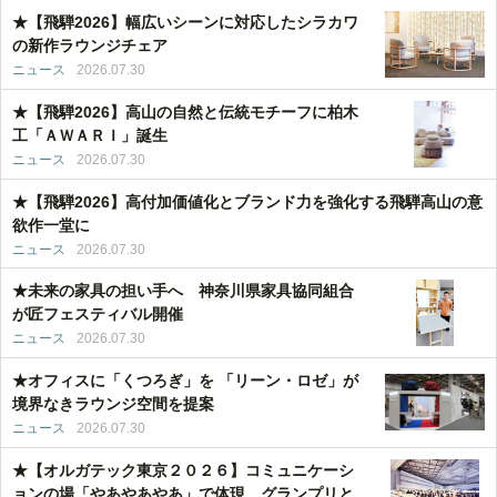
★【飛騨2026】幅広いシーンに対応したシラカワ
の新作ラウンジチェア
ニュース
2026.07.30
★【飛騨2026】高山の自然と伝統モチーフに柏木
工「ＡＷＡＲＩ」誕生
ニュース
2026.07.30
★【飛騨2026】高付加価値化とブランド力を強化する飛騨高山の意
欲作一堂に
ニュース
2026.07.30
★未来の家具の担い手へ 神奈川県家具協同組合
が匠フェスティバル開催
ニュース
2026.07.30
★オフィスに「くつろぎ」を 「リーン・ロゼ」が
境界なきラウンジ空間を提案
ニュース
2026.07.30
★【オルガテック東京２０２６】コミュニケーシ
ョンの場「やあやあやあ」で体現 グランプリと