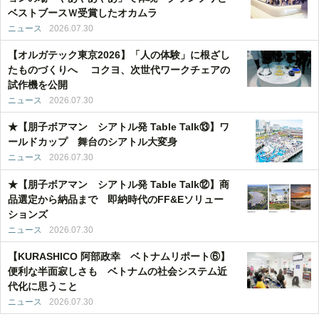
ベストブースＷ受賞したオカムラ
ニュース
2026.07.30
【オルガテック東京2026】「人の体験」に根ざし
たものづくりへ コクヨ、次世代ワークチェアの
試作機を公開
ニュース
2026.07.30
★【朋子ボアマン シアトル発 Table Talk⑬】ワ
ールドカップ 舞台のシアトル大変身
ニュース
2026.07.30
★【朋子ボアマン シアトル発 Table Talk⑫】商
品選定から納品まで 即納時代のFF&Eソリュー
ションズ
ニュース
2026.07.30
【KURASHICO 阿部政幸 ベトナムリポート⑥】
便利な半面寂しさも ベトナムの社会システム近
代化に思うこと
ニュース
2026.07.30