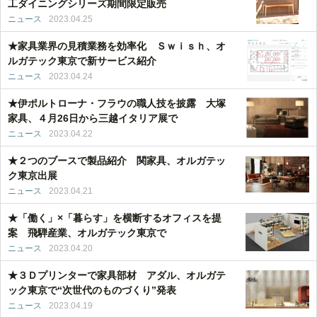
工ダイニングシリーズ期間限定販売
ニュース
2023.04.25
★家具業界の見積業務を効率化 Ｓｗｉｓｈ、オ
ルガテック東京で新サービス紹介
ニュース
2023.04.24
★伊ポルトローナ・フラウの職人技を披露 大塚
家具、４月26日から三越イタリア展で
ニュース
2023.04.22
★２つのブースで製品紹介 関家具、オルガテッ
ク東京出展
ニュース
2023.04.21
★「働く」×「暮らす」を横断するオフィスを提
案 飛騨産業、オルガテック東京で
ニュース
2023.04.20
★３Ｄプリンターで家具部材 アダル、オルガテ
ック東京で“次世代のものづくり”発表
ニュース
2023.04.19