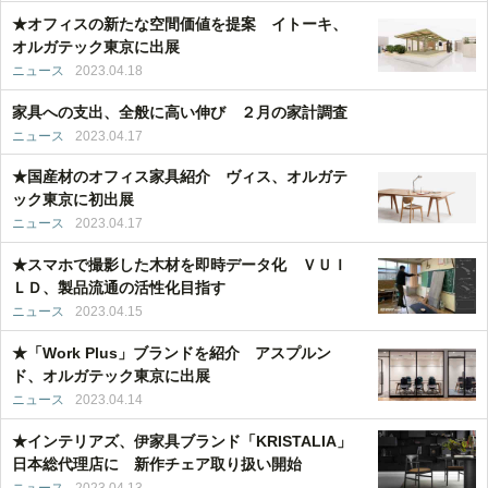
★オフィスの新たな空間価値を提案 イトーキ、
オルガテック東京に出展
ニュース
2023.04.18
家具への支出、全般に高い伸び ２月の家計調査
ニュース
2023.04.17
★国産材のオフィス家具紹介 ヴィス、オルガテ
ック東京に初出展
ニュース
2023.04.17
★スマホで撮影した木材を即時データ化 ＶＵＩ
ＬＤ、製品流通の活性化目指す
ニュース
2023.04.15
★「Work Plus」ブランドを紹介 アスプルン
ド、オルガテック東京に出展
ニュース
2023.04.14
★インテリアズ、伊家具ブランド「KRISTALIA」
日本総代理店に 新作チェア取り扱い開始