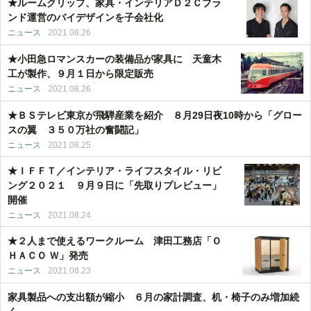
★ルームクリップ、家具・インテリアＤ２Ｃブラ
ンド運営のバイデザインを子会社化
ニュース
2021.08.26
★小田急ロマンスカーの装備品が家具に 天童木
工が製作、９月１日から限定販売
ニュース
2021.08.26
★ＢＳテレビ東京が飛騨産業を紹介 ８月29日夜10時から「グロー
スの翼 ３５０万社の奮闘記」
ニュース
2021.08.25
★ＩＦＦＴ／インテリア・ライフスタイル・リビ
ング２０２１ ９月９日に「先取りプレビュー」
開催
ニュース
2021.08.24
★２人まで使えるワークルーム 津田工務店「Ｏ
ＨＡＣＯ Ｗ」発売
ニュース
2021.08.23
家具製品への支出額が縮小 ６月の家計調査、机・椅子のみ増加続