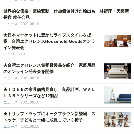
ニュース
2021.08.19
世界的な価格・需給変動 付加価値付けた輸出も 林野庁・天羽新
長官 就任会見
ニュース
2021.08.19
★日本マーケットに豊かなライフスタイルを提
案 台湾エクセレンスHousehold Goodsオンラ
イン発表会
2021.08.19
★台湾エクセレンス賞受賞製品を紹介 家庭用品
のオンライン発表会を開催
ニュース
2021.08.18
★ＩＤＥＥの家具価格見直し 良品計画、ＷＡＬ
ＬＡＢＹシリーズなど12製品
ニュース
2021.08.16
★トリップトラップにオークブラウン新登場 ス
トッケ、子どもと一緒に成長していく椅子
ニュース
2021.08.15