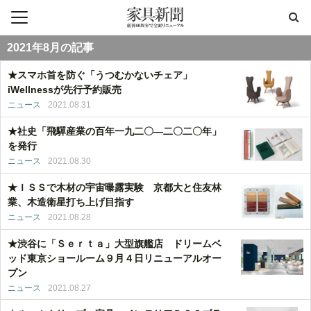
2021年8月の記事
★スマホ首を防ぐ「うつむかないチェア」
iWellnessが先行予約販売
ニュース
2021.08.31
★社史「飛驒産業の百年一九二〇―二〇二〇年」
を発行
ニュース
2021.08.30
★ＩＳＳで木材の宇宙曝露実験 京都大と住友林
業、木造衛星打ち上げ目指す
ニュース
2021.08.28
★渋谷に「Ｓｅｒｔａ」大型旗艦店 ドリームベ
ッド東京ショールーム９月４日リニューアルオー
プン
ニュース
2021.08.27