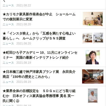
く
ニュース
2021.08.22
★カリモク家具新作発表会が中止 ショールーム
での個別展示に変更
ニュース
2021.08.20
★「インスタ映え」から「五感を満たす心地よい
暮らし」へ ルームクリップがＳＮＳ調査
ニュース
2021.08.20
★町田ひろ子アカデミー 10、11月にオンラインセ
ミナー 英国の最新インテリアトレンド紹介
ニュース
2021.08.19
★日本橋三越で神戸洋家具ブランド展 永田良介
商店「150年の歴史とこれから」
ニュース
2021.08.19
★業界全体の目標設定を ＳＤＧｓにどう取り組
むか 日本オフィス家具協会専務理事 貫名 英一
氏に聞く㊤